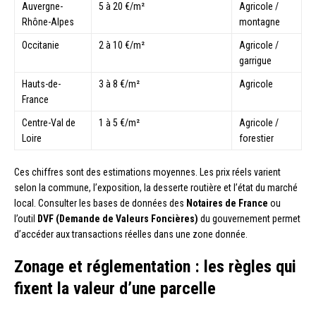
Auvergne-
5 à 20 €/m²
Agricole /
Rhône-Alpes
montagne
Occitanie
2 à 10 €/m²
Agricole /
garrigue
Hauts-de-
3 à 8 €/m²
Agricole
France
Centre-Val de
1 à 5 €/m²
Agricole /
Loire
forestier
Ces chiffres sont des estimations moyennes. Les prix réels varient
selon la commune, l’exposition, la desserte routière et l’état du marché
local. Consulter les bases de données des
Notaires de France
ou
l’outil
DVF (Demande de Valeurs Foncières)
du gouvernement permet
d’accéder aux transactions réelles dans une zone donnée.
Zonage et réglementation : les règles qui
fixent la valeur d’une parcelle