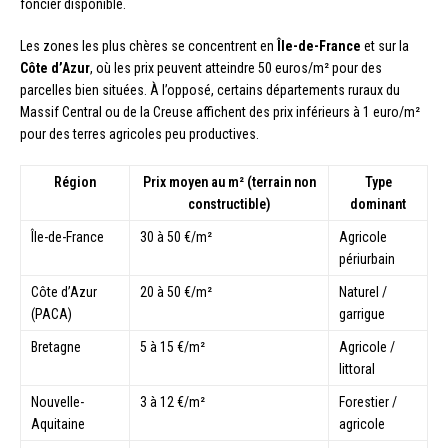
foncier disponible.
Les zones les plus chères se concentrent en
Île-de-France
et sur la
Côte d’Azur
, où les prix peuvent atteindre 50 euros/m² pour des
parcelles bien situées. À l’opposé, certains départements ruraux du
Massif Central ou de la Creuse affichent des prix inférieurs à 1 euro/m²
pour des terres agricoles peu productives.
Région
Prix moyen au m² (terrain non
Type
constructible)
dominant
Île-de-France
30 à 50 €/m²
Agricole
périurbain
Côte d’Azur
20 à 50 €/m²
Naturel /
(PACA)
garrigue
Bretagne
5 à 15 €/m²
Agricole /
littoral
Nouvelle-
3 à 12 €/m²
Forestier /
Aquitaine
agricole