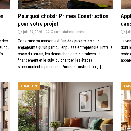
on
Pourquoi choisir Primea Construction
Appl
pour votre projet
dans
juin 29, 2026
Commentaires fermés
jui
e des
Construire sa maison est l’un des projets les plus
La ven
eur du
engageants qu’un particulier puisse entreprendre. Entre le
dont l
fs
choix du terrain, les démarches administratives, le
code c
financement et le suivi du chantier, les étapes
appare
s’accumulent rapidement. Primea Construction
[…]
LOCATION
ACH