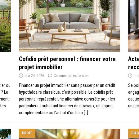
Cofidis prêt personnel : financer votre
Acte
projet immobilier
rec
mai 24, 2026
Commentaires fermés
mai
tier ou
Financer un projet immobilier sans passer par un crédit
Se por
 ? Le
hypothécaire classique, c’est possible. Le cofidis prêt
engage
ement
personnel représente une alternative concrète pour les
cautio
ntes
particuliers souhaitant financer des travaux, un apport
une pe
complémentaire ou l’achat d’un bien
[…]
DROIT
DIA