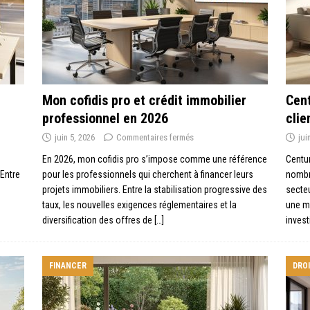
Mon cofidis pro et crédit immobilier
Cent
professionnel en 2026
clie
juin 5, 2026
Commentaires fermés
jui
En 2026, mon cofidis pro s’impose comme une référence
Centur
Entre
pour les professionnels qui cherchent à financer leurs
nombr
projets immobiliers. Entre la stabilisation progressive des
secteu
taux, les nouvelles exigences réglementaires et la
une ma
diversification des offres de
[…]
invest
FINANCER
DRO