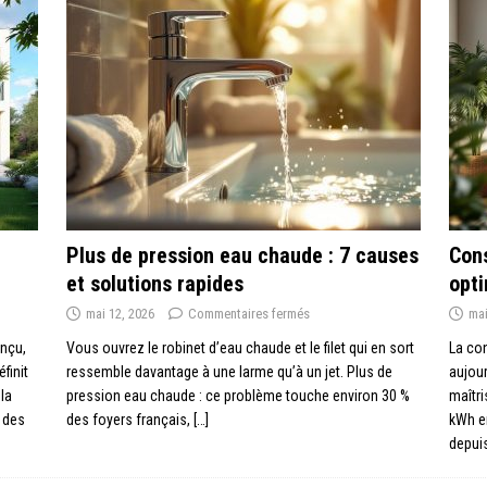
Plus de pression eau chaude : 7 causes
Cons
et solutions rapides
opt
mai 12, 2026
Commentaires fermés
mai
nçu,
Vous ouvrez le robinet d’eau chaude et le filet qui en sort
La co
finit
ressemble davantage à une larme qu’à un jet. Plus de
aujou
 la
pression eau chaude : ce problème touche environ 30 %
maîtri
, des
des foyers français,
[…]
kWh e
depui