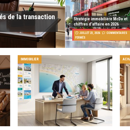
és de la transaction
Stratégie immobilière McDo et
chiffres d’affaire en 2026
JUILLET 23, 2026
COMMENTAIRES
FERMÉS
IMMOBILIER
ACH