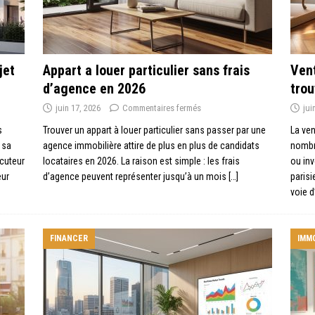
jet
Appart a louer particulier sans frais
Vent
d’agence en 2026
trou
juin 17, 2026
Commentaires fermés
jui
s
Trouver un appart à louer particulier sans passer par une
La ven
 sa
agence immobilière attire de plus en plus de candidats
nombre
ocuteur
locataires en 2026. La raison est simple : les frais
ou inv
eur
d’agence peuvent représenter jusqu’à un mois
[…]
parisi
voie d
FINANCER
IMMO