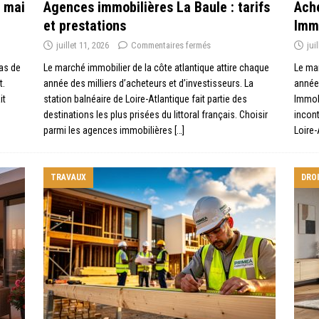
r mai
Agences immobilières La Baule : tarifs
Ache
et prestations
Immo
juillet 11, 2026
Commentaires fermés
jui
pas de
Le marché immobilier de la côte atlantique attire chaque
Le mar
t.
année des milliers d’acheteurs et d’investisseurs. La
année 
it
station balnéaire de Loire-Atlantique fait partie des
Immob
destinations les plus prisées du littoral français. Choisir
incont
parmi les agences immobilières
[…]
Loire-
TRAVAUX
DRO