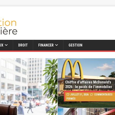
UX
DROIT
FINANCER
GESTION
Chiffre d’affaires McDonald’s
2026 : le poids de l’immobilier
JUILLET 31, 2026
COMMENTAIRES
FERMÉS