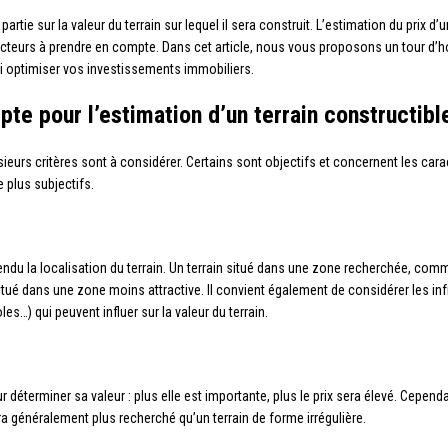
artie sur la valeur du terrain sur lequel il sera construit. L’estimation du prix d’
 facteurs à prendre en compte. Dans cet article, nous vous proposons un tour d’
nsi optimiser vos investissements immobiliers.
te pour l’estimation d’un terrain constructibl
usieurs critères sont à considérer. Certains sont objectifs et concernent les cara
 plus subjectifs.
endu la localisation du terrain. Un terrain situé dans une zone recherchée, comm
itué dans une zone moins attractive. Il convient également de considérer les inf
) qui peuvent influer sur la valeur du terrain.
r déterminer sa valeur : plus elle est importante, plus le prix sera élevé. Cepend
ra généralement plus recherché qu’un terrain de forme irrégulière.