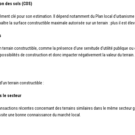
tion des sols (COS)
n élément clé pour son estimation. Il dépend notamment du Plan local d’urbanism
re la surface constructible maximale autorisée sur un terrain : plus il est élevé
s
n terrain constructible, comme la présence d’une servitude d’utilité publique ou 
 possibilités de construction et donc impacter négativement la valeur du terrain.
’un terrain constructible :
s le secteur
ansactions récentes concernant des terrains similaires dans le même secteur 
cessite une bonne connaissance du marché local.