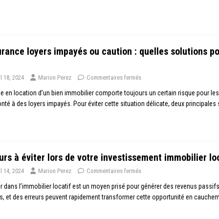
rance loyers impayés ou caution : quelles solutions po
il 18, 2024
Marion Perez
Commentaires fermés
e en location d’un bien immobilier comporte toujours un certain risque pour les
nté à des loyers impayés. Pour éviter cette situation délicate, deux principales 
urs à éviter lors de votre investissement immobilier lo
il 14, 2024
Marion Perez
Commentaires fermés
ir dans l’immobilier locatif est un moyen prisé pour générer des revenus passifs 
s, et des erreurs peuvent rapidement transformer cette opportunité en cauchem