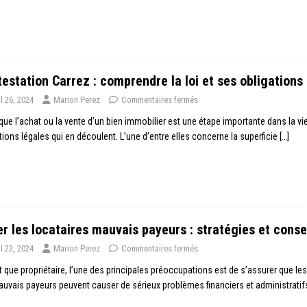
testation Carrez : comprendre la loi et ses obligations
il 26, 2024
Marion Perez
Commentaires fermés
que l’achat ou la vente d’un bien immobilier est une étape importante dans la vie
tions légales qui en découlent. L’une d’entre elles concerne la superficie
[…]
er les locataires mauvais payeurs : stratégies et conse
il 22, 2024
Marion Perez
Commentaires fermés
t que propriétaire, l’une des principales préoccupations est de s’assurer que les
uvais payeurs peuvent causer de sérieux problèmes financiers et administratif