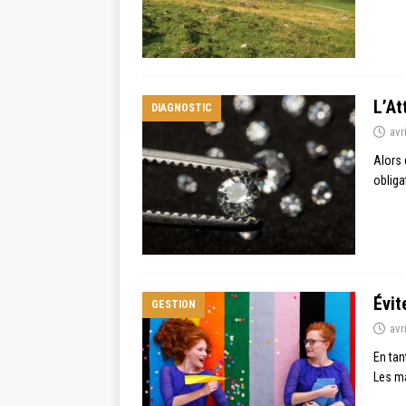
L’At
DIAGNOSTIC
avr
Alors 
obliga
Évit
GESTION
avr
En tan
Les ma