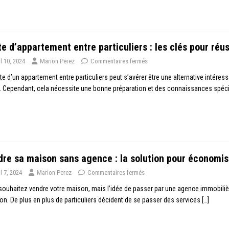
e d’appartement entre particuliers : les clés pour réus
il 10, 2024
Marion Perez
Commentaires fermés
te d’un appartement entre particuliers peut s’avérer être une alternative intéress
é. Cependant, cela nécessite une bonne préparation et des connaissances spéc
re sa maison sans agence : la solution pour économise
il 7, 2024
Marion Perez
Commentaires fermés
ouhaitez vendre votre maison, mais l’idée de passer par une agence immobilièr
ion. De plus en plus de particuliers décident de se passer des services
[…]