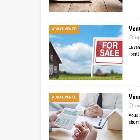
Vent
ACHAT-VENTE
avr
La ven
libert
Vend
ACHAT-VENTE
avr
Vous s
situat