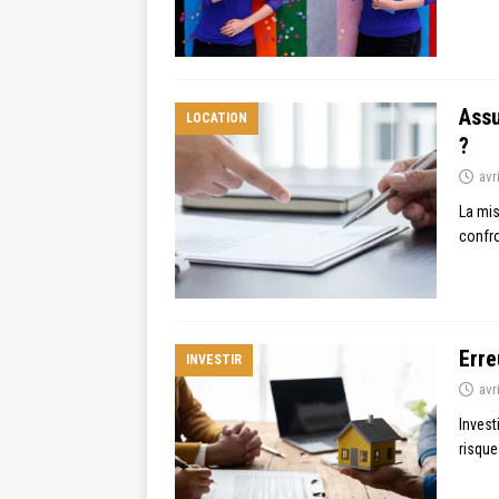
Assu
LOCATION
?
avr
La mis
confro
Erre
INVESTIR
avr
Invest
risque