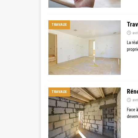
Trav
TRAVAUX
avr
La réa
propri
Réno
TRAVAUX
avr
Face à
devenu