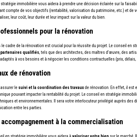
 stratégie immobilière vous aidera à prendre une décision éclairée sur la faisabi
nant compte de vos objectifs (rentabilité, valorisation du patrimoine, etc.) et de 
aliser, leur coût, leur durée et leur impact sur la valeur du bien.
ofessionnels pour la rénovation
 le cadre de la rénovation est crucial pour la réussite du projet. Le conseil e
e
partenaires qualifiés
, tels que des architectes, des maîtres d’œuvre, des art
adaptés à vos besoins et à négocier les conditions contractuelles (prix, délais, g
vaux de rénovation
 assurer le
suivi et la coordination des travaux
de rénovation. En effet, il est
hnique pouvant impacter la rentabilité du projet. Le conseil en stratégie immobil
niques et environnementales. Il sera votre interlocuteur privilégié auprès des di
cation entre les parties.
et accompagnement à la commercialisation
eil en stratégie immobilière vous aidera à
valoriser votre bien
sur le marché. I