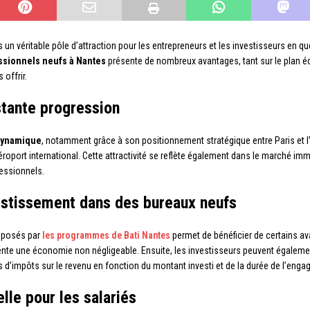
s un véritable pôle d’attraction pour les entrepreneurs et les investisseurs en
essionnels neufs à Nantes
présente de nombreux avantages, tant sur le plan é
offrir.
tante progression
dynamique
, notamment grâce à son positionnement stratégique entre Paris et l’
roport international. Cette attractivité se reflète également dans le marché immo
essionnels.
vestissement dans des bureaux neufs
roposés par
les programmes de Bati Nantes
permet de bénéficier de certains av
ente une économie non négligeable. Ensuite, les investisseurs peuvent également 
s d’impôts sur le revenu en fonction du montant investi et de la durée de l’enga
lle pour les salariés