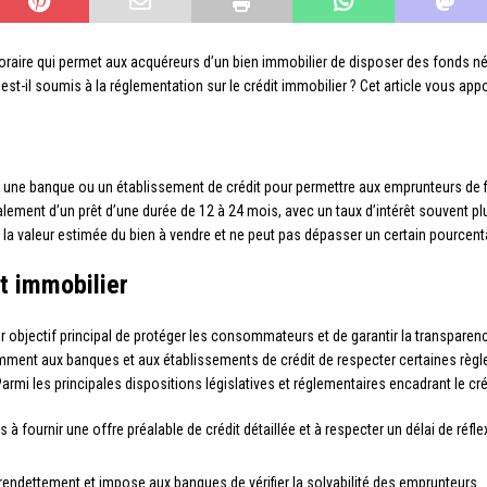
poraire qui permet aux acquéreurs d’un bien immobilier de disposer des fonds n
 est-il soumis à la réglementation sur le crédit immobilier ? Cet article vous a
r une banque ou un établissement de crédit pour permettre aux emprunteurs de f
éralement d’un prêt d’une durée de 12 à 24 mois, avec un taux d’intérêt souvent pl
de la valeur estimée du bien à vendre et ne peut pas dépasser un certain pource
it immobilier
 objectif principal de protéger les consommateurs et de garantir la transparenc
amment aux banques et aux établissements de crédit de respecter certaines règle
armi les principales dispositions législatives et réglementaires encadrant le créd
s à fournir une offre préalable de crédit détaillée et à respecter un délai de réfl
 surendettement et impose aux banques de vérifier la solvabilité des emprunteurs.