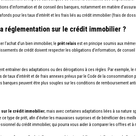
igations d’information et de conseil des banques, notamment en matière d’assur
onds pour les taux d’intérêt et les frais liés au crédit immobilier (frais de dos
 la réglementation sur le crédit immobilier ?
cer l’achat d’un bien immobilier, le
prêt relais
est en principe soumis aux mêmes 
lissements de crédit doivent respecter les obligations d’information, de conseil 
vent entraîner des adaptations ou des dérogations à ces règles. Par exemple, le 
nds de taux d’intérêt et de frais annexes prévus par le Code de la consommation
 les banques peuvent être plus souples sur les conditions de remboursement anti
sur le crédit immobilier
, mais avec certaines adaptations liées à sa nature s
ce type de prêt, afin d’éviter les mauvaises surprises et de bénéficier des meill
onnel du crédit immobilier, qui pourra vous aider à comparer les offres et à 