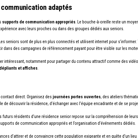
e communication adaptés
es
supports de communication appropriés
. Le bouche-à-oreille reste un moye
 expérience avec leurs proches ou dans des groupes dédiés aux seniors.
es seniors sont de plus en plus connectés et utilisent internet pour s’informer.
tir dans des campagnes de référencement payant pour être visible sur les mote
ier intéressant, notamment pour partager du contenu attractif comme des vidéo
dépliants et affiches
.
e contact direct. Organisez des
journées portes ouvertes
, des ateliers thémat
 de découvrir la résidence, d’échanger avec l’équipe encadrante et de se projeter
uturs résidents d’une résidence senior repose sur la compréhension de leurs b
 supports de communication appropriés et l’organisation d’événements dédiés.
es d’attirer et de convaincre cette population exigeante et en quête d’un lieu o