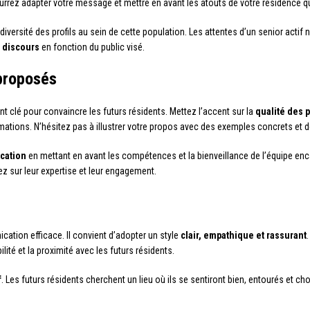
rrez adapter votre message et mettre en avant les atouts de votre résidence q
diversité des profils au sein de cette population. Les attentes d’un senior act
e discours
en fonction du public visé.
 proposés
t clé pour convaincre les futurs résidents. Mettez l’accent sur la
qualité des 
ations. N’hésitez pas à illustrer votre propos avec des exemples concrets et d
cation
en mettant en avant les compétences et la bienveillance de l’équipe enc
tez sur leur expertise et leur engagement.
cation efficace. Il convient d’adopter un style
clair, empathique et rassurant
lité et la proximité avec les futurs résidents.
f
. Les futurs résidents cherchent un lieu où ils se sentiront bien, entourés et ch