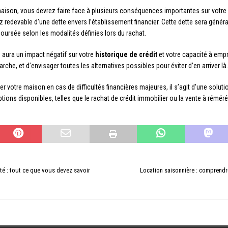
aison, vous devrez faire face à plusieurs conséquences importantes sur votre si
ez redevable d’une dette envers l’établissement financier. Cette dette sera géné
oursée selon les modalités définies lors du rachat.
e aura un impact négatif sur votre
historique de crédit
et votre capacité à empru
che, et d’envisager toutes les alternatives possibles pour éviter d’en arriver là.
ter votre maison en cas de difficultés financières majeures, il s’agit d’une sol
 options disponibles, telles que le rachat de crédit immobilier ou la vente à rémér
té : tout ce que vous devez savoir
Location saisonnière : comprendre 