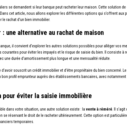
culiers se demandent si leur banque peut racheter leur maison. Cette solution de
Dans cet article, nous allons explorer les différentes options qui s’offrent aux p
 le rachat d’un bien immobilier.
 : une alternative au rachat de maison
banque, il convient d’explorer les autres solutions possibles pour alléger vos m
us courantes pour éviter les impayés et le risque de saisie du bien. Il consiste 
vec une durée d’amortissement plus longue et une mensualité réduite.
ire d’avoir souscrit un crédit immobilier et d’être propriétaire du bien concerné
r un bon profil emprunteur auprès des établissements bancaires, avec notamment 
 pour éviter la saisie immobilière
ble dans votre situation, une autre solution existe : la
vente à réméré
. Il s’ag
n se réservant le droit de le racheter ultérieurement. Cette option est particuli
nanciers temporaires.