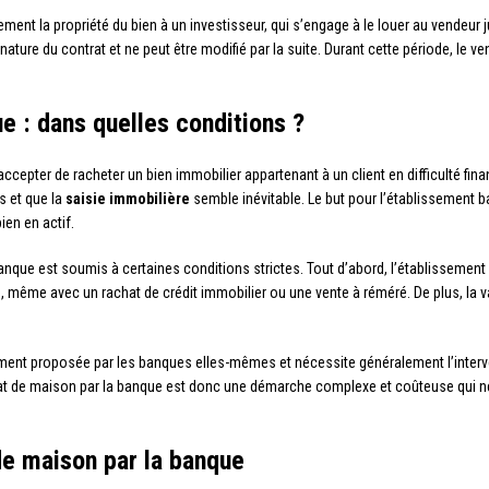
ent la propriété du bien à un investisseur, qui s’engage à le louer au vendeur ju
ture du contrat et ne peut être modifié par la suite. Durant cette période, le ve
e : dans quelles conditions ?
cepter de racheter un bien immobilier appartenant à un client en difficulté fin
s et que la
saisie immobilière
semble inévitable. Le but pour l’établissement ba
ien en actif.
anque est soumis à certaines conditions strictes. Tout d’abord, l’établissement 
ême avec un rachat de crédit immobilier ou une vente à réméré. De plus, la val
arement proposée par les banques elles-mêmes et nécessite généralement l’inter
chat de maison par la banque est donc une démarche complexe et coûteuse qui ne
e maison par la banque