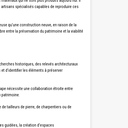
matériaux qui ne sont plus produits aujourd’hui. Il
es artisans spécialisés capables de reproduire ces
euse qu’une construction neuve, en raison de la
re entre la préservation du patrimoine et la viabilité
herches historiques, des relevés architecturaux
t d’identifier les éléments à préserver
étape nécessite une collaboration étroite entre
u patrimoine.
e de tailleurs de pierre, de charpentiers ou de
tes guidées, la création d’espaces