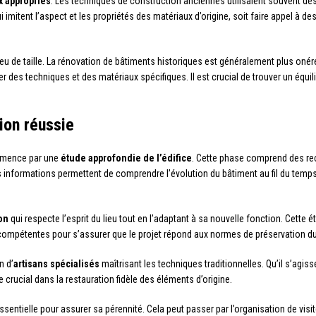
x appropriés
. Les techniques de construction anciennes utilisaient souvent des 
imitent l’aspect et les propriétés des matériaux d’origine, soit faire appel à d
u de taille. La rénovation de bâtiments historiques est généralement plus onér
des techniques et des matériaux spécifiques. Il est crucial de trouver un équilib
ion réussie
ommence par une
étude approfondie de l’édifice
. Cette phase comprend des rec
 informations permettent de comprendre l’évolution du bâtiment au fil du temps e
on
qui respecte l’esprit du lieu tout en l’adaptant à sa nouvelle fonction. Cette 
s compétentes pour s’assurer que le projet répond aux normes de préservation d
n d’
artisans spécialisés
maîtrisant les techniques traditionnelles. Qu’il s’agiss
 crucial dans la restauration fidèle des éléments d’origine.
ssentielle pour assurer sa pérennité. Cela peut passer par l’organisation de visi