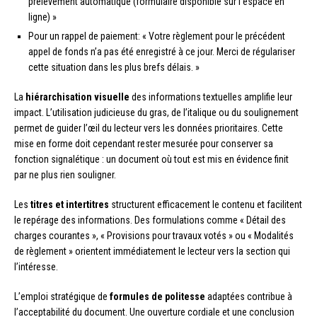
prélèvement automatique (formulaire disponible sur l’espace en
ligne) »
Pour un rappel de paiement: « Votre règlement pour le précédent
appel de fonds n’a pas été enregistré à ce jour. Merci de régulariser
cette situation dans les plus brefs délais. »
La
hiérarchisation visuelle
des informations textuelles amplifie leur
impact. L’utilisation judicieuse du gras, de l’italique ou du soulignement
permet de guider l’œil du lecteur vers les données prioritaires. Cette
mise en forme doit cependant rester mesurée pour conserver sa
fonction signalétique : un document où tout est mis en évidence finit
par ne plus rien souligner.
Les
titres et intertitres
structurent efficacement le contenu et facilitent
le repérage des informations. Des formulations comme « Détail des
charges courantes », « Provisions pour travaux votés » ou « Modalités
de règlement » orientent immédiatement le lecteur vers la section qui
l’intéresse.
L’emploi stratégique de
formules de politesse
adaptées contribue à
l’acceptabilité du document. Une ouverture cordiale et une conclusion