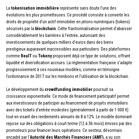
La
tokenisation immobilière
représente sans doute l’une des
évolutions les plus prometteuses. Ce procédé consiste à convertir les
droits de propriété d’un actif immobilier en jetons numériques (tokens)
sécurisés par la
blockchain
. Cette fractionnalisation permet d’abaisser
considérablement les barrières à l’entrée, autorisant des
investissements de quelques milliers d’euros dans des biens
prestigieux auparavant inaccessibles aux particuliers. Des plateformes
comme
RealT
ou
Tokeny
proposent déjà ce type de solutions, offrant
liquidité et diversification accrues. La réglementation française s’adapte
progressivement à ces nouveaux modèles, comme en témoigne
l’ordonnance de 2017 sur les minibons et l’utilisation de la blockchain.
Le développement du
crowdfunding immobilier
poursuit sa
croissance exponentielle. Ce mode de financement participatif permet
aux investisseurs de participer au financement de projets immobiliers
avec des tickets d’entrée modestes (généralement à partir de 1 000 €)
tout en visant des rendements annuels de 8 à 12%. Le modèle dominant
repose sur des obligations à court terme (12 à 36 mois) émises par des
promoteurs pour financer leurs opérations. Ce secteur, désormais
encadré par l’
Autorité des Marchés Financiers (AMF)
, a vu son