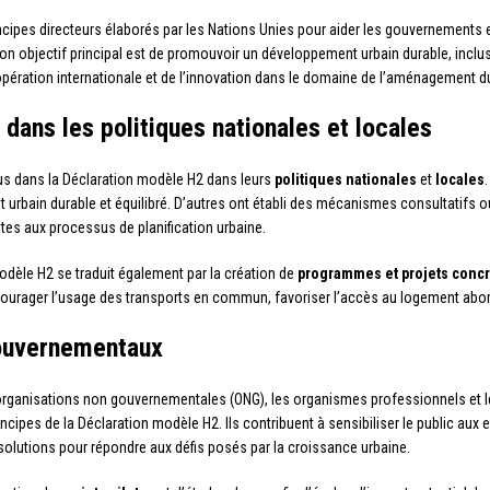
cipes directeurs élaborés par les Nations Unies pour aider les gouvernements et
Son objectif principal est de promouvoir un développement urbain durable, inclusif
opération internationale et de l’innovation dans le domaine de l’aménagement du 
 dans les politiques nationales et locales
us dans la Déclaration modèle H2 dans leurs
politiques nationales
et
locales
urbain durable et équilibré. D’autres ont établi des mécanismes consultatifs ou 
ntes aux processus de planification urbaine.
odèle H2 se traduit également par la création de
programmes et projets concr
 encourager l’usage des transports en commun, favoriser l’accès au logement abor
gouvernementaux
 organisations non gouvernementales (ONG), les organismes professionnels et le
incipes de la Déclaration modèle H2. Ils contribuent à sensibiliser le public au
 solutions pour répondre aux défis posés par la croissance urbaine.