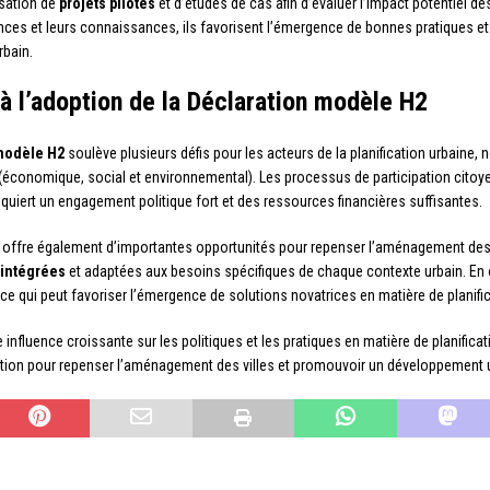
isation de
projets pilotes
et d’études de cas afin d’évaluer l’impact potentiel d
nces et leurs connaissances, ils favorisent l’émergence de bonnes pratiques et
rbain.
 à l’adoption de la Déclaration modèle H2
modèle H2
soulève plusieurs défis pour les acteurs de la planification urbaine,
économique, social et environnemental). Les processus de participation citoy
equiert un engagement politique fort et des ressources financières suffisantes.
offre également d’importantes opportunités pour repenser l’aménagement des vil
 intégrées
et adaptées aux besoins spécifiques de chaque contexte urbain. En 
, ce qui peut favoriser l’émergence de solutions novatrices en matière de planifi
influence croissante sur les politiques et les pratiques en matière de planifica
ation pour repenser l’aménagement des villes et promouvoir un développement ur