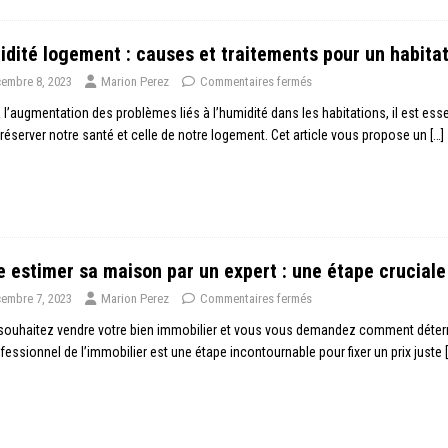
dité logement : causes et traitements pour un habitat
embre 8, 2023
Marion Perez
Commentaires fermés
 l’augmentation des problèmes liés à l’humidité dans les habitations, il est es
réserver notre santé et celle de notre logement. Cet article vous propose un
[…]
e estimer sa maison par un expert : une étape cruciale
embre 7, 2023
Marion Perez
Commentaires fermés
ouhaitez vendre votre bien immobilier et vous vous demandez comment détermin
fessionnel de l’immobilier est une étape incontournable pour fixer un prix juste