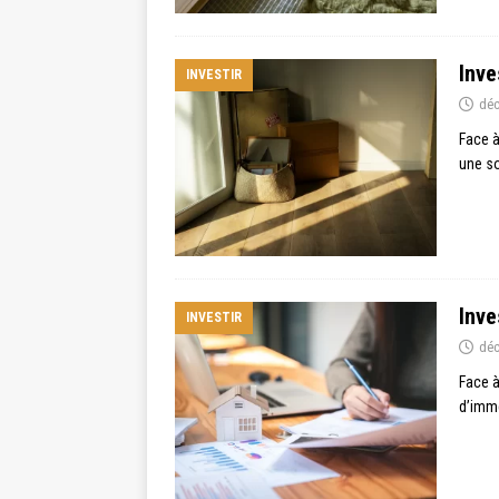
Inve
INVESTIR
déc
Face à
une so
Inve
INVESTIR
déc
Face à
d’imme