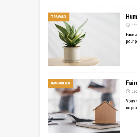
Humi
TRAVAUX
déc
Face à
pour p
Fair
IMMOBILIER
déc
Vous s
un pro