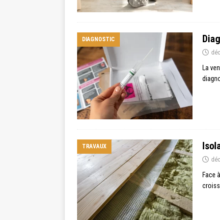
Diag
DIAGNOSTIC
déc
La ven
diagno
Isol
TRAVAUX
déc
Face à
croiss