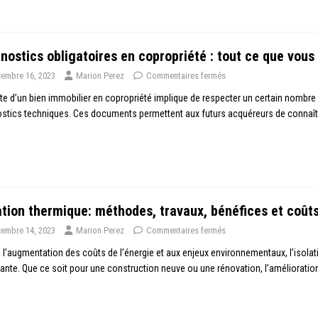
nostics obligatoires en copropriété : tout ce que vous
embre 16, 2023
Marion Perez
Commentaires fermés
te d’un bien immobilier en copropriété implique de respecter un certain nombre d
stics techniques. Ces documents permettent aux futurs acquéreurs de connaîtr
ation thermique: méthodes, travaux, bénéfices et coût
embre 14, 2023
Marion Perez
Commentaires fermés
 l’augmentation des coûts de l’énergie et aux enjeux environnementaux, l’isol
ante. Que ce soit pour une construction neuve ou une rénovation, l’améliorat