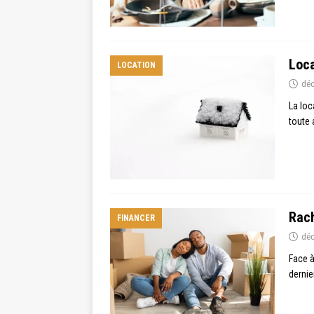
Loca
LOCATION
déc
La loc
toute 
Rach
FINANCER
déc
Face à
dernie