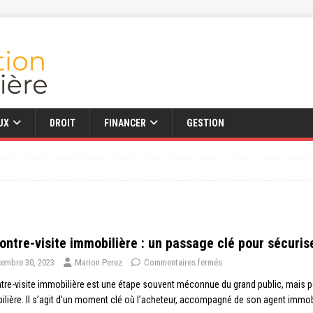
UX
DROIT
FINANCER
GESTION
ontre-visite immobilière : un passage clé pour sécuris
embre 30, 2023
Marion Perez
Commentaires fermés
tre-visite immobilière est une étape souvent méconnue du grand public, mais po
lière. Il s’agit d’un moment clé où l’acheteur, accompagné de son agent immobil