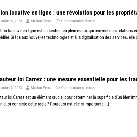
ion locative en ligne : une révolution pour les propriét
embre 5, 2023
Marion Perez
Commentaires fermés
tion locative en ligne est un secteur en plein essor, qui réinvente les relations 
bilier. Grâce aux nouvelles technologies et à la digitalisation des services, elle
auteur loi Carrez : une mesure essentielle pour les tr
embre 3, 2023
Marion Perez
Commentaires fermés
teur loi Carrez est un élément crucial pour déterminer la superficie d’un bien im
n quoi consiste cette règle ? Pourquoi est-elle si importante
[…]