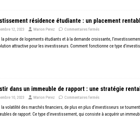
stissement résidence étudiante : un placement rentab
embre 12, 2023
Marion Perez
Commentaires fermés
 la pénurie de logements étudiants et à la demande croissante, l’investissem
lution attractive pour les investisseurs. Comment fonctionne ce type d’inves
stir dans un immeuble de rapport : une stratégie renta
embre 10, 2023
Marion Perez
Commentaires fermés
 la volatilité des marchés financiers, de plus en plus d’investisseurs se tournen
ubles de rapport. Ce type d’investissement, qui consiste à acquérir un immeuble