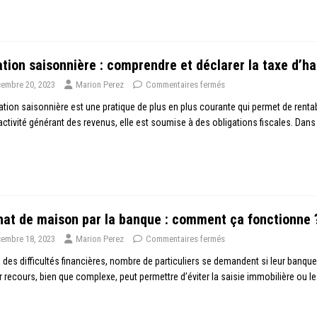
tion saisonnière : comprendre et déclarer la taxe d’ha
embre 20, 2023
Marion Perez
Commentaires fermés
ation saisonnière est une pratique de plus en plus courante qui permet de ren
activité générant des revenus, elle est soumise à des obligations fiscales. Dans 
at de maison par la banque : comment ça fonctionne 
embre 18, 2023
Marion Perez
Commentaires fermés
 des difficultés financières, nombre de particuliers se demandent si leur banque
r recours, bien que complexe, peut permettre d’éviter la saisie immobilière ou 