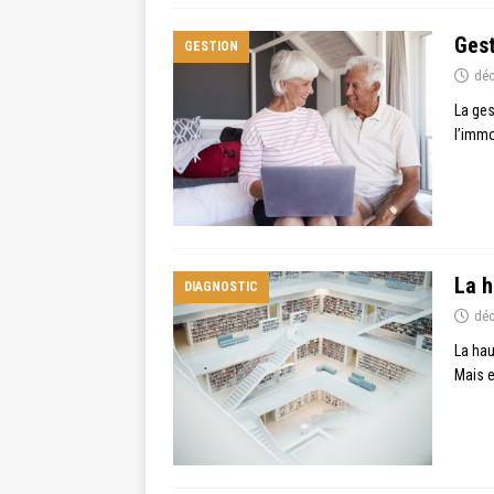
Gest
GESTION
déc
La ges
l’immo
La h
DIAGNOSTIC
déc
La hau
Mais e