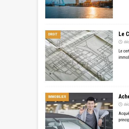
Le C
DROIT
déc
Le cer
immobi
Ache
IMMOBILIER
déc
Acquér
princi