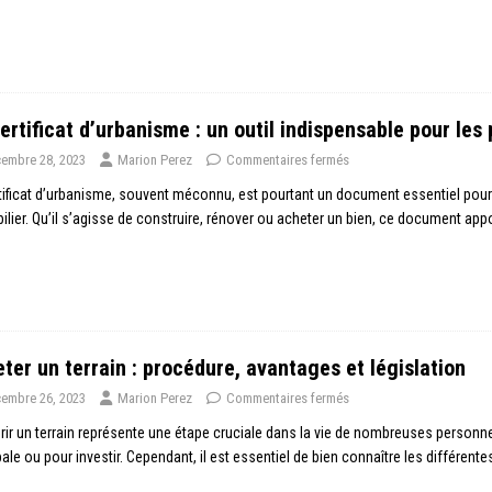
ertificat d’urbanisme : un outil indispensable pour les
embre 28, 2023
Marion Perez
Commentaires fermés
tificat d’urbanisme, souvent méconnu, est pourtant un document essentiel pour 
lier. Qu’il s’agisse de construire, rénover ou acheter un bien, ce document ap
ter un terrain : procédure, avantages et législation
embre 26, 2023
Marion Perez
Commentaires fermés
ir un terrain représente une étape cruciale dans la vie de nombreuses personnes
pale ou pour investir. Cependant, il est essentiel de bien connaître les différent