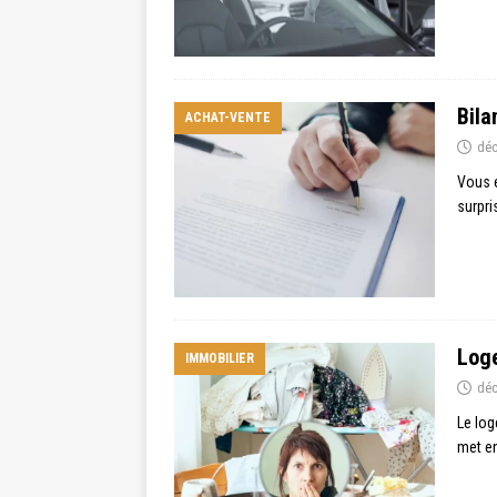
Bila
ACHAT-VENTE
déc
Vous e
surpri
Loge
IMMOBILIER
déc
Le log
met en