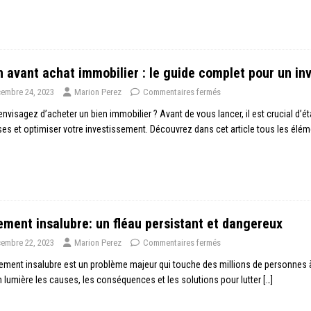
n avant achat immobilier : le guide complet pour un in
embre 24, 2023
Marion Perez
Commentaires fermés
nvisagez d’acheter un bien immobilier ? Avant de vous lancer, il est crucial d’ét
ses et optimiser votre investissement. Découvrez dans cet article tous les élé
ment insalubre: un fléau persistant et dangereux
embre 22, 2023
Marion Perez
Commentaires fermés
ement insalubre est un problème majeur qui touche des millions de personnes à 
 lumière les causes, les conséquences et les solutions pour lutter
[…]