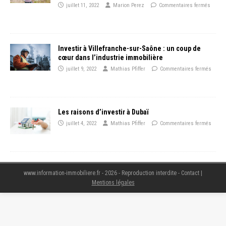
juillet 11, 2022
Marion Perez
Commentaires fermés
Investir à Villefranche-sur-Saône : un coup de
cœur dans l’industrie immobilière
juillet 9, 2022
Mathias Pfiffer
Commentaires fermés
Les raisons d’investir à Dubaï
juillet 4, 2022
Mathias Pfiffer
Commentaires fermés
www.information-immobiliere.fr - 2026 - Reproduction interdite - Contact
|
Mentions légales