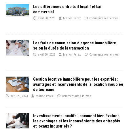
Les différences entre bail locatif et bail
commercial
avril 30, 2023
Marion Perez
Commentaires fermés
Les frais de commission d’agence immobilière
selon la durée de la transaction
avril 30, 2023
Marion Perez
Commentaires fermés
Gestion locative immobilière pour les expatriés :
avantages et inconvénients de la location meublée
de tourisme
avril 29, 2023
Marion Perez
Commentaires fermés
Investissements locatifs : comment bien évaluer
les avantages et les inconvénients des entrepôts
et locaux industriels ?